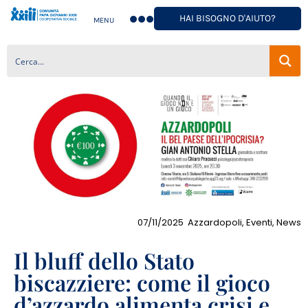
HAI BISOGNO D'AIUTO?
MENU
07/11/2025
Azzardopoli
,
Eventi
,
News
Il bluff dello Stato
biscazziere: come il gioco
d’azzardo alimenta crisi e