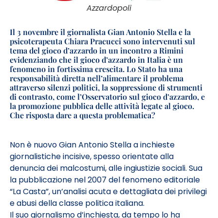
Azzardopoli
Il 3 novembre il giornalista Gian Antonio Stella e la
psicoterapeuta Chiara Pracucci sono intervenuti sul
tema del gioco d’azzardo in un incontro a Rimini
evidenziando che il gioco d’azzardo in Italia è un
fenomeno in fortissima crescita. Lo Stato ha una
responsabilità diretta nell’alimentare il problema
attraverso silenzi politici, la soppressione di strumenti
di contrasto, come l’Osservatorio sul gioco d’azzardo, e
la promozione pubblica delle attività legate al gioco.
Che risposta dare a questa problematica?
N
on è nuovo Gian Antonio Stella a inchieste
giornalistiche incisive, spesso orientate alla
denuncia dei malcostumi, alle ingiustizie sociali. Sua
la pubblicazione nel 2007 del fenomeno editoriale
“La Casta”, un’analisi acuta e dettagliata dei privilegi
e abusi della classe politica italiana.
Il suo giornalismo d’inchiesta, da tempo lo ha