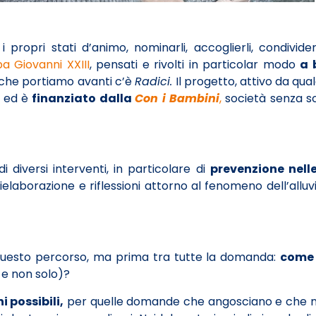
propri stati d’animo, nominarli, accoglierli, condivide
 Giovanni XXIII
, pensati e rivolti in particolar modo
a 
i che portiamo avanti c’è
Radici.
Il progetto, attivo da qua
6 ed è
finanziato dalla
Con i Bambini
,
società senza 
 diversi interventi, in particolare di
prevenzione nelle
ielaborazione e riflessioni attorno al fenomeno dell’all
 questo percorso, ma prima tra tutte la domanda:
come 
i e non solo)?
i possibili,
per quelle domande che angosciano e che no