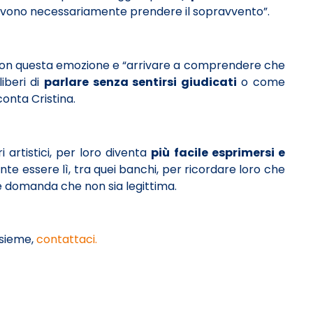
devono necessariamente prendere il sopravvento”.
 con questa emozione e “arrivare a comprendere che
iberi di
parlare senza sentirsi giudicati
o come
conta Cristina.
i artistici, per loro diventa
più facile esprimersi e
te essere lì, tra quei banchi, per ricordare loro che
e domanda che non sia legittima.
nsieme,
contattaci.