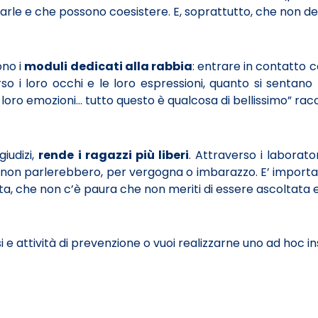
arle e che possono coesistere. E, soprattutto, che non 
ono i
moduli dedicati alla rabbia
: entrare in contatto
 i loro occhi e le loro espressioni, quanto si sentano l
 loro emozioni… tutto questo è qualcosa di bellissimo” rac
giudizi,
rende i ragazzi più liberi
. Attraverso i laborator
i non parlerebbero, per vergogna o imbarazzo. E’ importan
, che non c’è paura che non meriti di essere ascoltata 
i e attività di prevenzione o vuoi realizzarne uno ad hoc i