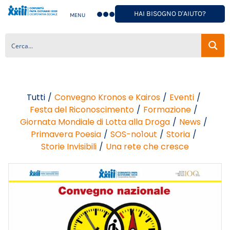
HAI BISOGNO D'AIUTO?
MENU
Tutti
/
Convegno Kronos e Kairos
/
Eventi
/
Festa del Riconoscimento
/
Formazione
/
Giornata Mondiale di Lotta alla Droga
/
News
/
Primavera Poesia
/
SOS-no1out
/
Storia
/
Storie Invisibili
/
Una rete che cresce